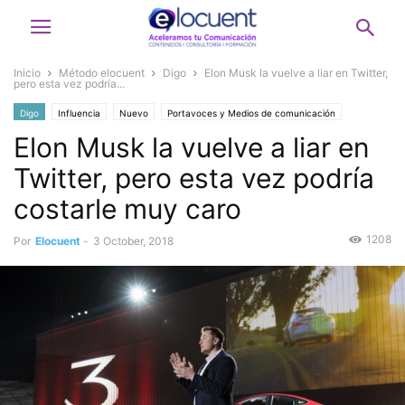
Inicio
Método elocuent
Digo
Elon Musk la vuelve a liar en Twitter,
pero esta vez podría...
Digo
Influencia
Nuevo
Portavoces y Medios de comunicación
Elon Musk la vuelve a liar en
Twitter, pero esta vez podría
costarle muy caro
1208
Por
Elocuent
-
3 October, 2018