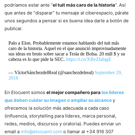
podríamos estar ante “
el tuit más caro de la historia
“. Así
que antes de “disparar” tu mensaje al ciberespacio, párate
unos segundos a pensar si es buena idea darle a botón de
publicar.
Palo a Elon. Probablemente estamos hablando del tuit más
caro de la historia. Aquel en el que anunció improvisadamente
sus ideas en bruto sobre sacar a Tesla de Bolsa. 20 mill $ y su
cabeza es lo que pide la SEC.
https://t.co/XBeZIabjgE
— VíctorSánchezdelReal (@sanchezdelreal)
September 29,
2018
En Elocuent somos
el mejor compañero para
los líderes
que deben cuidar su imagen o ampliar su alcance
y
ofrecemos la solución más adecuada a cada caso
(influencia
, s
torytelling para líderes, marca personal,
redes, medios, discursos y oratoria). Puedes enviar un
email a
info@elocuent.com
o llamar al +34 916 307