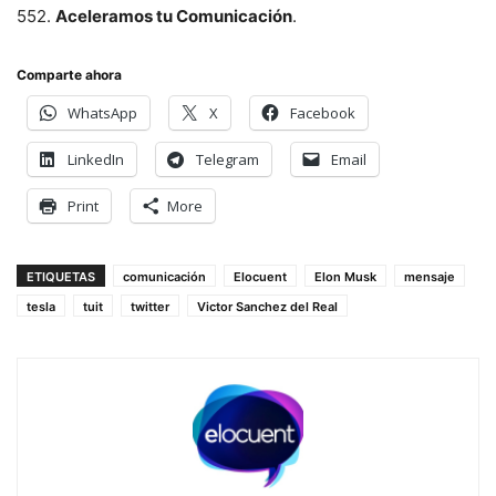
552.
Aceleramos tu Comunicación
.
Comparte ahora
WhatsApp
X
Facebook
LinkedIn
Telegram
Email
Print
More
ETIQUETAS
comunicación
Elocuent
Elon Musk
mensaje
tesla
tuit
twitter
Victor Sanchez del Real