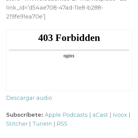
link_id=’d54ae708-47ad-11e8-b288-
219fe91ea70e’]
Descargar audio
Subscríbete:
Apple Podcasts
|
aCast
|
Ivoox
|
Stitcher
|
TuneIn
|
RSS