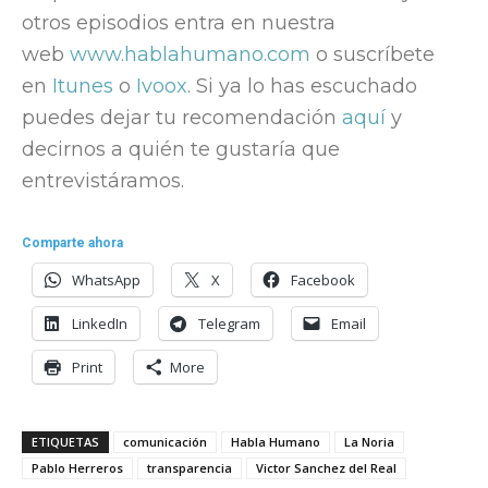
otros episodios entra en nuestra
web
www.hablahumano.com
o suscríbete
en
Itunes
o
Ivoox
. Si ya lo has escuchado
puedes dejar tu recomendación
aquí
y
decirnos a quién te gustaría que
entrevistáramos.
Comparte ahora
WhatsApp
X
Facebook
LinkedIn
Telegram
Email
Print
More
ETIQUETAS
comunicación
Habla Humano
La Noria
Pablo Herreros
transparencia
Victor Sanchez del Real