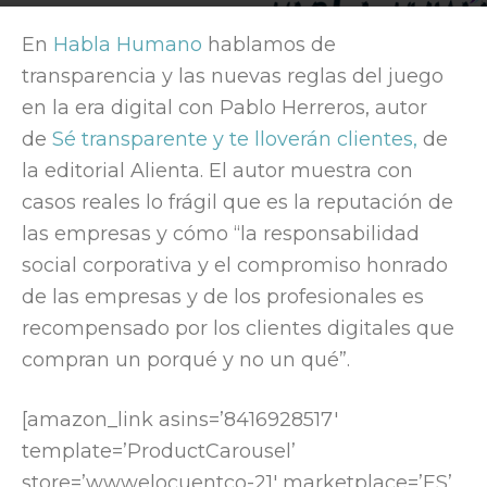
Por
Elocuent
-
24 April, 2018
1765
En
Habla Humano
hablamos de
transparencia y las nuevas reglas del juego
en la era digital con Pablo Herreros, autor
de
Sé transparente y te lloverán clientes,
de
la editorial Alienta. El autor muestra con
casos reales lo frágil que es la reputación de
las empresas y cómo “la responsabilidad
social corporativa y el compromiso honrado
de las empresas y de los profesionales es
recompensado por los clientes digitales que
compran un porqué y no un qué”.
[amazon_link asins=’8416928517′
template=’ProductCarousel’
store=’wwwelocuentco-21′ marketplace=’ES’