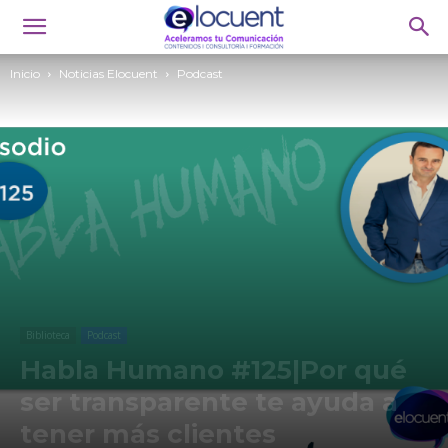
Inicio
Noticias Elocuent
Podcast
Biblioteca
Podcast
Habla Humano #125|Por qué
ser transparente te ayuda a
tener más clientes