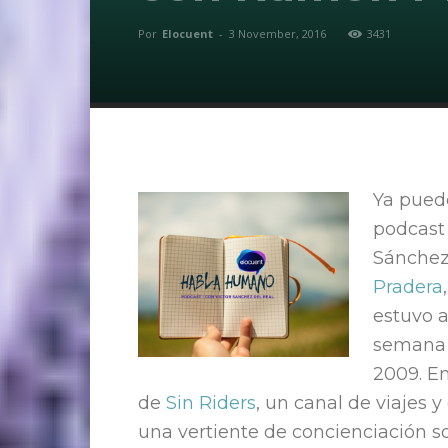
Por
Elocuent
-
3 November, 2016
3431
Ya puede
podcas
Sánchez
Pradera
estuvo a
semana 
2009. En
de
Sin Riders
, un canal de viajes 
una vertiente de concienciación 