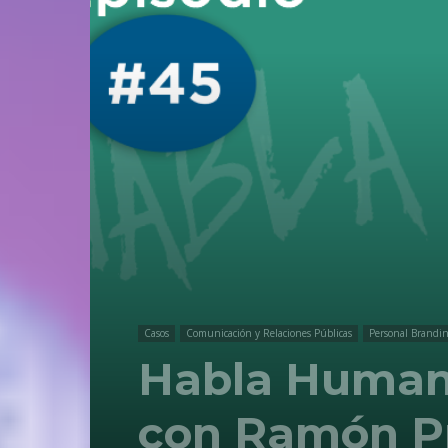
Casos
Comunicación y Relaciones Públicas
Personal Brandi
Habla Humano 
con Ramón P