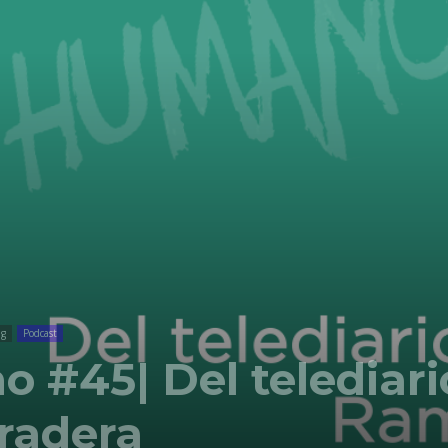
Comunicación
para
los
ng
Podcast
#45| Del telediario
que
radera