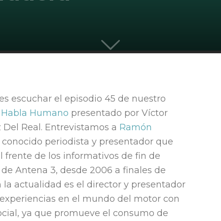
quieren
s escuchar el episodio 45 de nuestro
liderar
t
Habla Humano
presentado por Víctor
 Del Real. Entrevistamos a
Ramón
, conocido periodista y presentador que
l frente de los informativos de fin de
de Antena 3, desde 2006 a finales de
 la actualidad es el director y presentador
y experiencias en el mundo del motor con
social, ya que promueve el consumo de