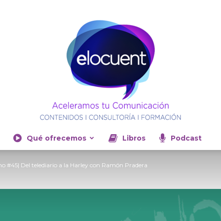
Qué ofrecemos
Libros
Podcast
Elocuent-
 #45| Del telediario a la Harley con Ramón Pradera