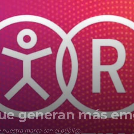
Comunicación
para
los
ue generan más em
que
e nuestra marca con el público.