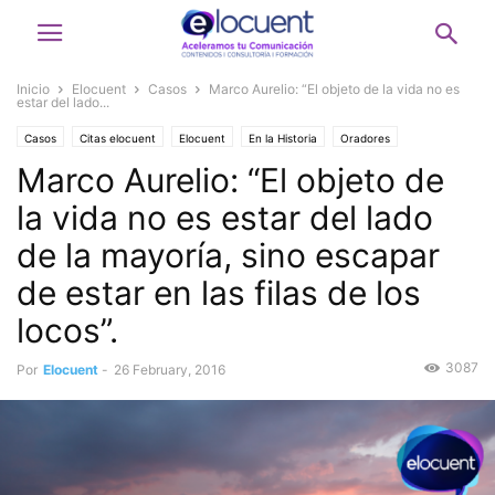
Inicio
Elocuent
Casos
Marco Aurelio: “El objeto de la vida no es
estar del lado...
Casos
Citas elocuent
Elocuent
En la Historia
Oradores
Marco Aurelio: “El objeto de
la vida no es estar del lado
de la mayoría, sino escapar
de estar en las filas de los
locos”.
3087
Por
Elocuent
-
26 February, 2016