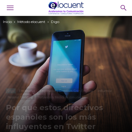
Inicio
Método elocuent
Digo
Digo
Empresarial
Empresarios y Directivos Gran Empresa
Influencia
Personal Branding
Portavoces y Medios de comunicación
Por qué estos directivos
españoles son los más
influyentes en Twitter