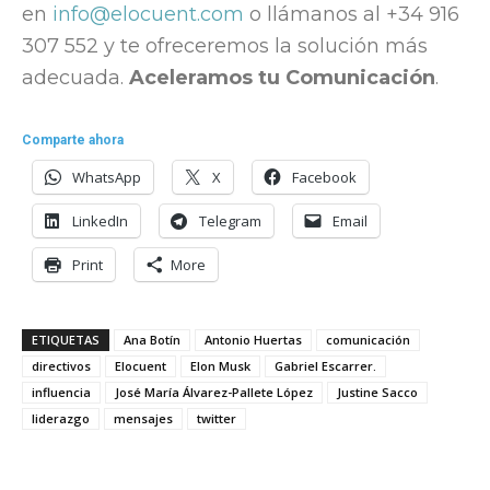
en
info@elocuent.com
o llámanos al +34 916
307 552 y te ofreceremos la solución más
adecuada.
Aceleramos tu Comunicación
.
Comparte ahora
WhatsApp
X
Facebook
LinkedIn
Telegram
Email
Print
More
ETIQUETAS
Ana Botín
Antonio Huertas
comunicación
directivos
Elocuent
Elon Musk
Gabriel Escarrer.
influencia
José María Álvarez-Pallete López
Justine Sacco
liderazgo
mensajes
twitter