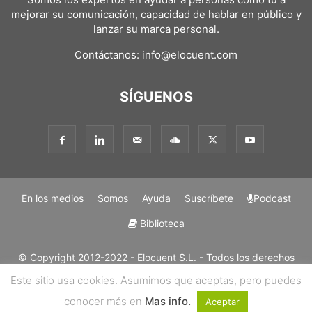
mejorar su comunicación, capacidad de hablar en público y
lanzar su marca personal.
Contáctanos:
info@elocuent.com
SÍGUENOS
En los medios
Somos
Ayuda
Suscríbete
Podcast
Biblioteca
© Copyright 2012-2022 - Elocuent S.L. - Todos los derechos
reservados. Los métodos y marcas mencionadas en nuestros
Este sitio usa cookies. Asumimos que aceptas, pero puedes
métodos son "Trademark" de Elocuent SL. Solo se permite la
conocer más en
Mas info.
reproducción de contenidos con mención y enlace a su origen.
Aceptar