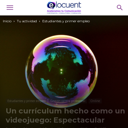
Inicio
Tu actividad
Estudiantes y primer empleo
Estudiantes y primer empleo
Gestión carrera profesional
Online
Un currículum hecho como un
videojuego: Espectacular