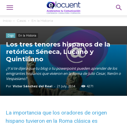
Inicio
Casos
En la Historia
Digo
En la Historia
Los tres tenores hispanos de la
retórica: Séneca, Lucano y
Quintiliano
¿Y si te dijera que tu blog o tu powerpoint pueden aprender de los
emigrantes hispanos que vivieron en la Roma de Julio Cesar, Nerón o
Vespasiano?
Por
Víctor Sánchez del Real
-
21 July, 2014
4271
La importancia que los oradores de origen
hispano tuvieron en la Roma clásica es