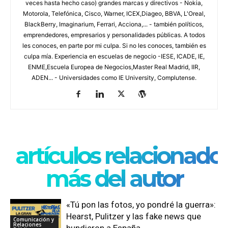
veces hasta hecho caso) grandes marcas y directivos - Nokia,
Motorola, Telefónica, Cisco, Warner, ICEX,Diageo, BBVA, L'Oreal,
BlackBerry, Imaginarium, Ferrari, Acciona,... - también políticos,
emprendedores, empresarios y personalidades públicas. A todos
les conoces, en parte por mi culpa. Si no les conoces, también es
culpa mía. Experiencia en escuelas de negocio -IESE, ICADE, IE,
ENME,Escuela Europea de Negocios,Master Real Madrid, IIR,
ADEN... - Universidades como IE University, Complutense.
artículos relacionado
más del autor
«Tú pon las fotos, yo pondré la guerra»:
Hearst, Pulitzer y las fake news que
Comunicación y
Relaciones
hundieron a España