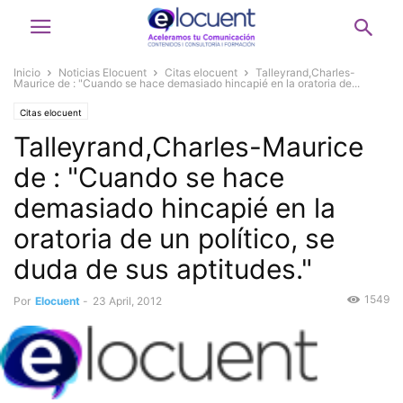
Inicio
Noticias Elocuent
Citas elocuent
Talleyrand,Charles-
Maurice de : "Cuando se hace demasiado hincapié en la oratoria de...
Citas elocuent
Talleyrand,Charles-Maurice
de : "Cuando se hace
demasiado hincapié en la
oratoria de un político, se
duda de sus aptitudes."
1549
Por
Elocuent
-
23 April, 2012