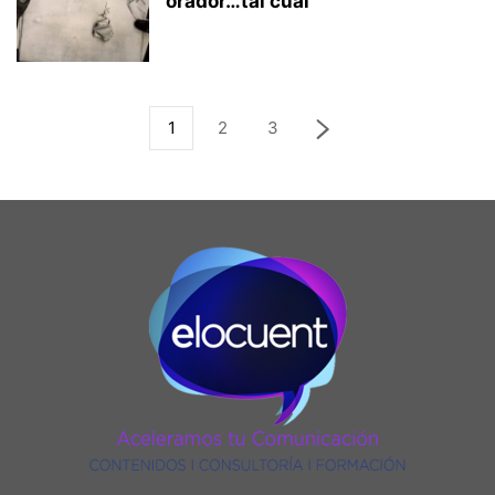
orador…tal cual
1
2
3