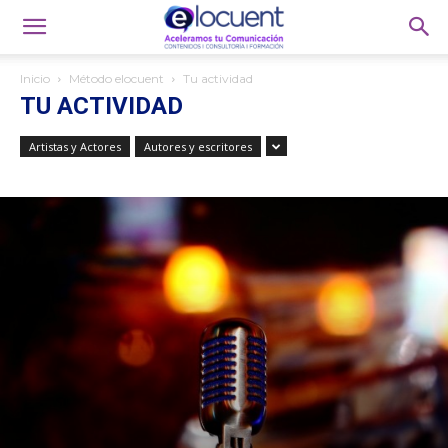
Inicio
Método elocuent
Tu actividad
TU ACTIVIDAD
Artistas y Actores
Autores y escritores