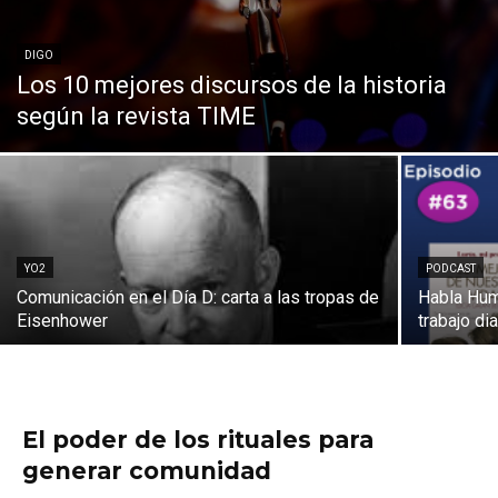
DIGO
Los 10 mejores discursos de la historia
según la revista TIME
YO2
PODCAST
Comunicación en el Día D: carta a las tropas de
Habla Hum
Eisenhower
trabajo di
El poder de los rituales para
generar comunidad