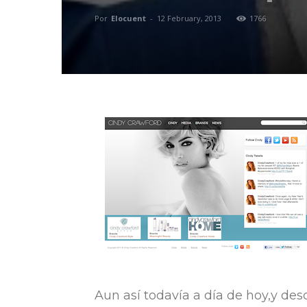
Por
Elocuent
-
12 February, 2013
1766
Aun así todavía a día de hoy,y de