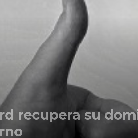
Comunicación
para
los
rd recupera su dom
que
rno