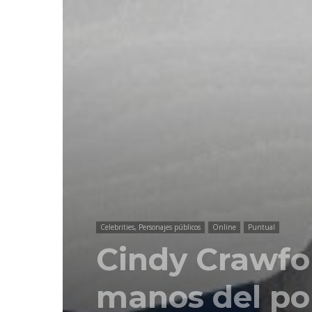
Celebrities, Personajes públicos
Online
Puntual
Cindy Crawfo
manos del po