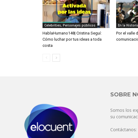
Celebrities, Personajes públicos
En la Histori
HablaHumano148| Cristina Seguí:
Por el valle 
Cómo luchar por tus ideas a toda
comunicació
costa
SOBRE 
Somos los ex
su comunicaci
Contáctanos: