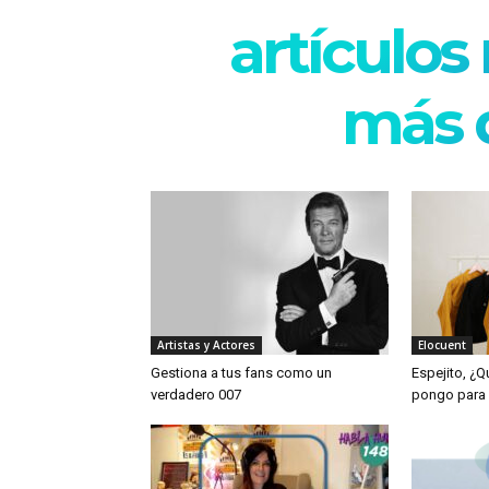
artículos
más d
Artistas y Actores
Elocuent
Gestiona a tus fans como un
Espejito, ¿
verdadero 007
pongo para 