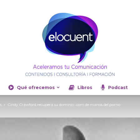
Qué ofrecemos
Libros
Podcast
Elocuent-
s
Cindy Crawford recupera su dominio .com de manos del porno