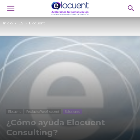
Inicio
ES
Elocuent
Elocuent
ProductosWebElocuent
Soluciones
¿Cómo ayuda Elocuent
Consulting?