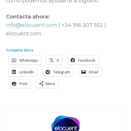
cómo podemos ayudarte a lograrlo.
Contacta ahora:
info@elocuent.com
| +34 916 307 552 |
elocuent.com
Comparte ahora
WhatsApp
X
Facebook
LinkedIn
Telegram
Email
Print
More