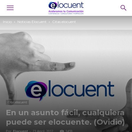
Inicio
Noticias Elocuent
Citas elocuent
Citas elocuent
En un asunto fácil, cualquiera
puede ser elocuente. (Ovidio)
Por
Elocuent
-
23 April, 2012
1459