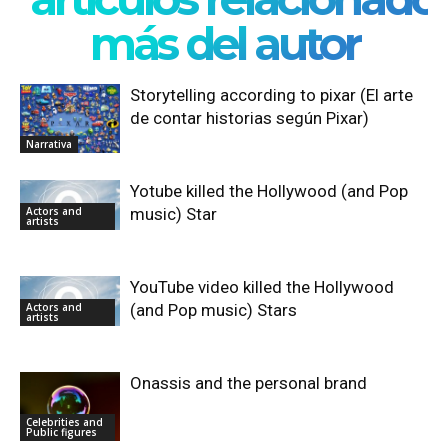
más del autor
Storytelling according to pixar (El arte
de contar historias según Pixar)
Narrativa
Yotube killed the Hollywood (and Pop
Actors and
music) Star
artists
YouTube video killed the Hollywood
Actors and
(and Pop music) Stars
artists
Onassis and the personal brand
Celebrities and
Public figures