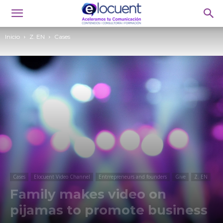
Inicio
Z. EN
Cases
Cases
Elocuent Video Channel
Entrrepreneurs and founders
Give
Z. EN
Family makes video on
pijamas to promote business