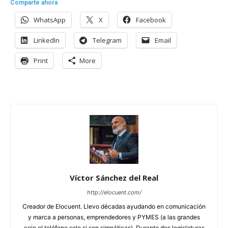
Comparte ahora
WhatsApp
X
Facebook
LinkedIn
Telegram
Email
Print
More
Víctor Sánchez del Real
http://elocuent.com/
Creador de Elocuent. Llevo décadas ayudando en comunicación
y marca a personas, emprendedores y PYMES (a las grandes
cojo el teléfono solo si son simpáticas). Durante dos legislaturas