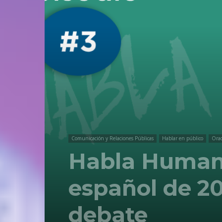
Comunicación y Relaciones Públicas
Hablar en público
Orad
Habla Humano
español de 2
debate