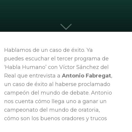
quieren
Hablamos de un caso de éxito. Ya
puedes escuchar el tercer programa de
liderar
‘Habla Humano’ con Víctor Sánchez del
Real que entrevista a
Antonio Fabregat
,
un caso de éxito al haberse proclamado
campeón del mundo de debate. Antonio
nos cuenta cómo llega uno a ganar un
campeonato del mundo de oratoria,
cómo son los buenos oradores y trucos