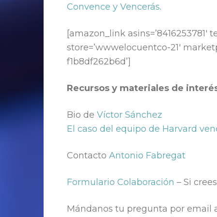
Convence y Vencerás
.
[amazon_link asins=’8416253781′ 
store=’wwwelocuentco-21′ marketpl
f1b8df262b6d’]
Recursos y materiales de interé
Bio de
Víctor Sánchez
El caso del equipo de Harvard ven
Contacto
Antonio Fabregat
Formulario Colaboración
– Si cree
Mándanos tu pregunta por email 