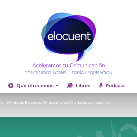
Qué ofrecemos
Libros
Podcast
Elocuent-
 #3|Antonio Fabregat: Un español de 20 años es campeón del...