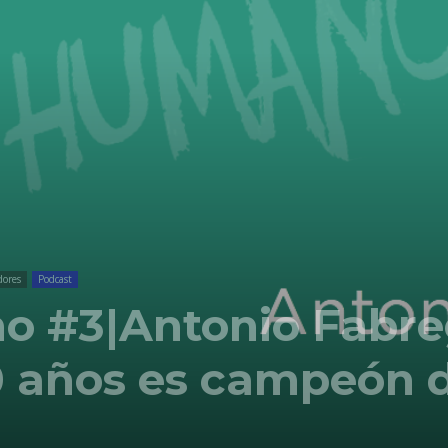
Comunicación
para
los
ores
Podcast
 #3|Antonio Fabre
0 años es campeón 
que