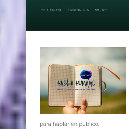
Por
Elocuent
-
13 March, 2016
2845
para hablar en público.