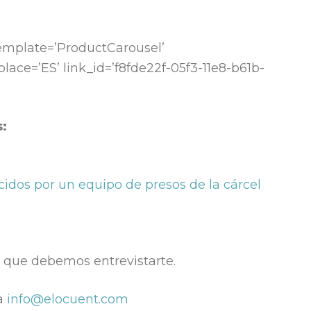
template=’ProductCarousel’
ace=’ES’ link_id=’f8fde22f-05f3-11e8-b61b-
s:
cidos por un equipo de presos de la cárcel
s que debemos entrevistarte.
a
info@elocuent.com