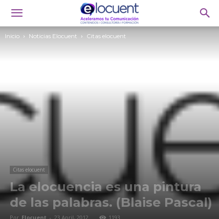
Inicio
Noticias Elocuent
Citas elocuent
Citas elocuent
La elocuencia es una pintura
de las palabras. (Blaise Pascal)
Por
Elocuent
-
23 April, 2012
1193