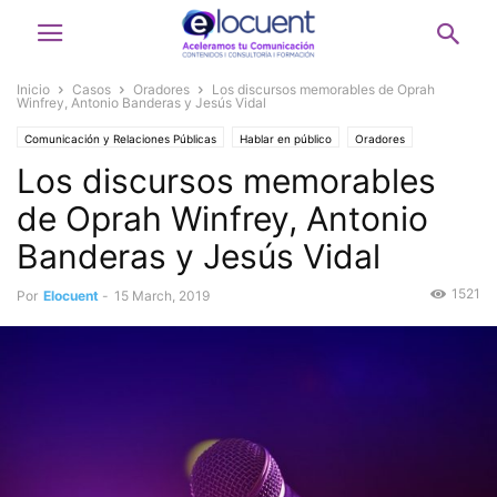
Inicio
Casos
Oradores
Los discursos memorables de Oprah
Winfrey, Antonio Banderas y Jesús Vidal
Comunicación y Relaciones Públicas
Hablar en público
Oradores
Los discursos memorables
Portavoces y Medios de comunicación
de Oprah Winfrey, Antonio
Banderas y Jesús Vidal
1521
Por
Elocuent
-
15 March, 2019