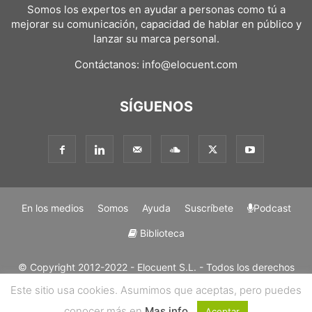
Somos los expertos en ayudar a personas como tú a
mejorar su comunicación, capacidad de hablar en público y
lanzar su marca personal.
Contáctanos:
info@elocuent.com
SÍGUENOS
En los medios
Somos
Ayuda
Suscríbete
Podcast
Biblioteca
© Copyright 2012-2022 - Elocuent S.L. - Todos los derechos
reservados. Los métodos y marcas mencionadas en nuestros
Este sitio usa cookies. Asumimos que aceptas, pero puedes
métodos son "Trademark" de Elocuent SL. Solo se permite la
conocer más en
Mas info.
reproducción de contenidos con mención y enlace a su origen.
Aceptar