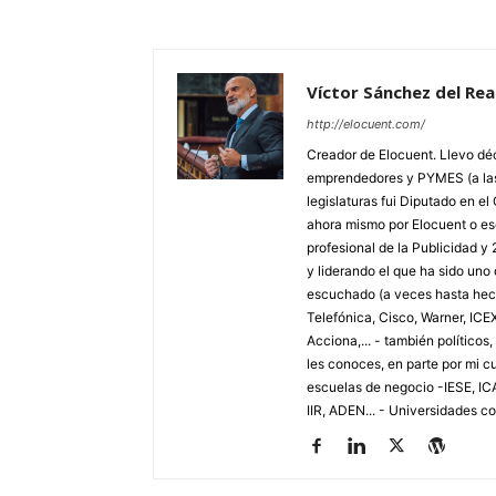
Víctor Sánchez del Rea
http://elocuent.com/
Creador de Elocuent. Llevo d
emprendedores y PYMES (a las 
legislaturas fui Diputado en e
ahora mismo por Elocuent o e
profesional de la Publicidad 
y liderando el que ha sido un
escuchado (a veces hasta hech
Telefónica, Cisco, Warner, ICE
Acciona,... - también político
les conoces, en parte por mi c
escuelas de negocio -IESE, I
IIR, ADEN... - Universidades c