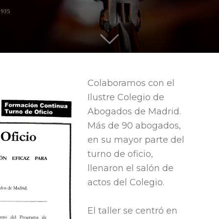
1935
quieren
Colaboramos con el
Ilustre Colegio de
liderar
Abogados de Madrid.
Más de 90 abogados,
en su mayor parte del
turno de oficio,
llenaron el salón de
actos del Colegio.
El taller se centró en