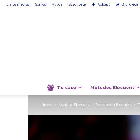
En los medios
Somos
Ayuda
Suscríbete
Podcast
Biblioteca
Tu caso
Métodos Elocuent
Inicio
Noticias Elocuent
Formación Elocuent
T