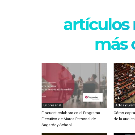
artículos
más d
Empresarial
Actos y Even
Elocuent colabora en el Programa
Cómo captar
Ejecutivo de Marca Personal de
de la audien
Sagardoy School