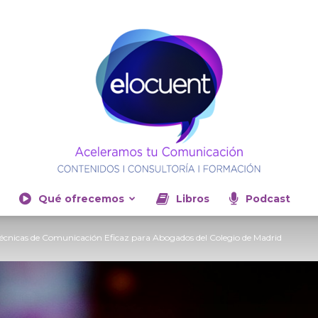
Qué ofrecemos
Libros
Podcast
Elocuent-
écnicas de Comunicación Eficaz para Abogados del Colegio de Madrid