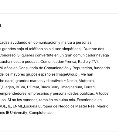
l
écadas ayudando en comunicación y marca a personas,
grandes cojo el teléfono solo si son simpáticas). Durante dos
l Congreso. Si quieres convertirte en un gran comunicador navega
scucha nuestro podcast. Comunicador(Prensa, Radio y TV),
y 20 años en Consultoría de Comunicación y Reputación, fundando
o de los mayores grupos españoles(ImageGroup). Me han
o caso) grandes marcas y directivos - Nokia, Motorola,
X,Diageo, BBVA, L'Oreal, BlackBerry, Imaginarium, Ferrari,
s, emprendedores, empresarios y personalidades públicas. A todos
ulpa. Si no les conoces, también es culpa mía. Experiencia en
CADE, IE, ENME,Escuela Europea de Negocios,Master Real Madrid,
omo IE University, Complutense.