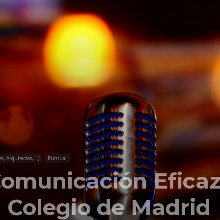
Comunicación
para
los
, Arquitectos,...)
Puntual
Comunicación Eficaz
que
 Colegio de Madrid