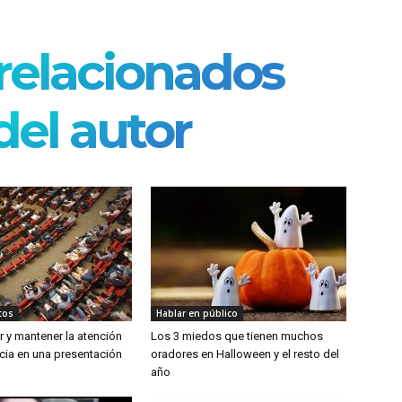
 relacionados
el autor
tos
Hablar en público
 y mantener la atención
Los 3 miedos que tienen muchos
cia en una presentación
oradores en Halloween y el resto del
año