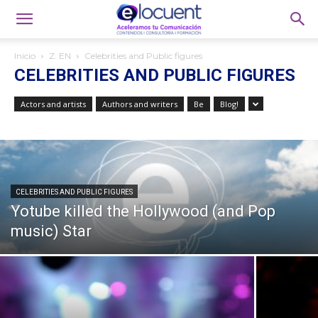
Inicio
Z. EN
Celebrities and Public figures
CELEBRITIES AND PUBLIC FIGURES
Actors and artists
Authors and writers
Be
Blog!
CELEBRITIES AND PUBLIC FIGURES
Yotube killed the Hollywood (and Pop
music) Star