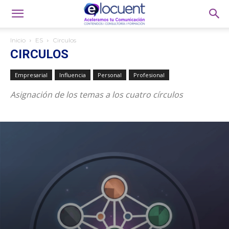
Inicio
ES
Circulos
CIRCULOS
Empresarial
Influencia
Personal
Profesional
Asignación de los temas a los cuatro círculos