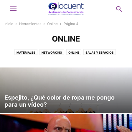
Inicio
Herramientas
Online
Página 4
ONLINE
MATERIALES
NETWORKING
ONLINE
SALAS Y ESPACIOS
Espejito, ¿Qué color de ropa me pongo
para un vídeo?