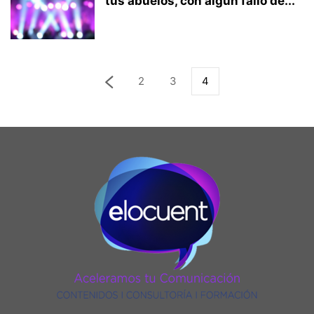
tus abuelos, con algún fallo de...
2
3
4