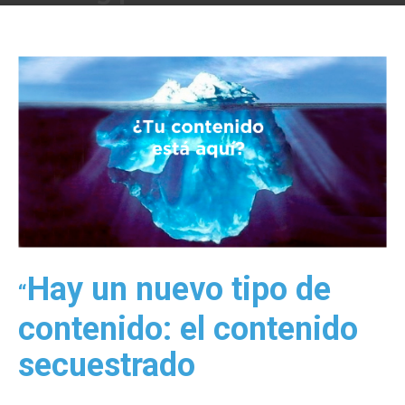
Por
Víctor Sánchez del Real
-
7 January, 2013
2976
Hay un nuevo tipo de
“
contenido: el contenido
secuestrado