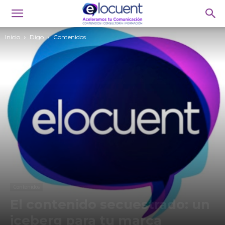
Inicio
Digo
Contenidos
Contenidos
El contenido secuestrado: un
iceberg para tu marca