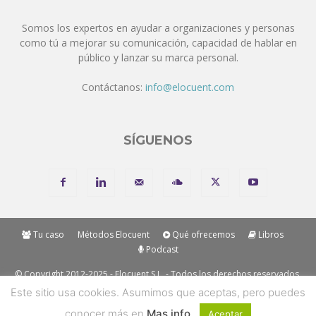
Somos los expertos en ayudar a organizaciones y personas
como tú a mejorar su comunicación, capacidad de hablar en
público y lanzar su marca personal.
Contáctanos:
info@elocuent.com
SÍGUENOS
Tu caso
Métodos Elocuent
Qué ofrecemos
Libros
Podcast
© Copyright 2012-2025 - Elocuent S.L. - Todos los derechos reservados.
Los métodos y marcas mencionadas en nuestros métodos son
Este sitio usa cookies. Asumimos que aceptas, pero puedes
"Trademark" de Elocuent SL. Solo se permite la reproducción de
conocer más en
Mas info.
Aceptar