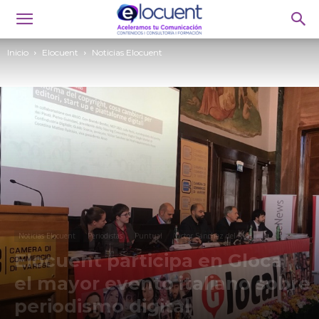
Inicio
Elocuent
Noticias Elocuent
Noticias Elocuent
Periodistas
Puntual
Victor Sánchez del Real
Elocuent participa en Glocal,
el mayor evento italiano sobre
periodismo digital