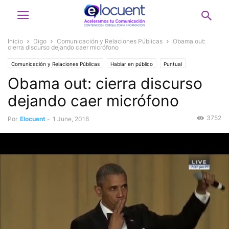
Inicio
Digo
Comunicación y Relaciones Públicas
Obama out:
cierra discurso dejando caer micrófono
Comunicación y Relaciones Públicas
Hablar en público
Puntual
Obama out: cierra discurso
Victor Sánchez del Real
dejando caer micrófono
3752
Por
Elocuent
-
1 June, 2016