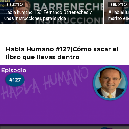
BIBLIOTECA
BIBLIOTECA
Habla humano 158: Fernando Barrenechea y
#HablaHum
unas instrucciones para la vida
marino es
Habla Humano #127|Cómo sacar el
libro que llevas dentro