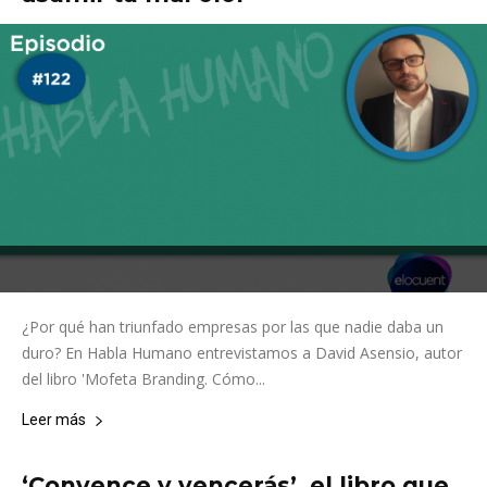
¿Por qué han triunfado empresas por las que nadie daba un
duro? En Habla Humano entrevistamos a David Asensio, autor
del libro 'Mofeta Branding. Cómo...
Leer más
‘Convence y vencerás’, el libro que