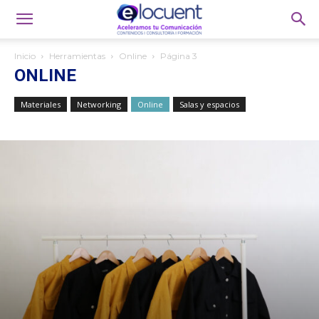
Inicio
Herramientas
Online
Página 3
ONLINE
Materiales
Networking
Online
Salas y espacios