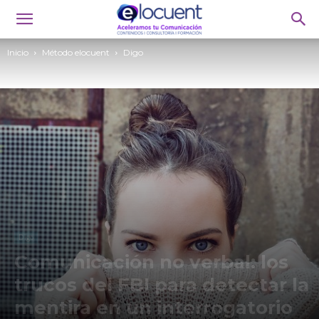
Inicio
Método elocuent
Digo
Digo
Comunicación no verbal: los
trucos del FBI para detectar la
mentira en un interrogatorio