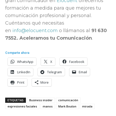
gran comunicador en
Elocuent
ofrecemos
formación a medida para que mejores tu
comunicación profesional y personal.
Cuéntanos qué necesitas
en
info@elocuent.com
o llámanos al
91 630
7552. Aceleramos tu Comunicación
.
Comparte ahora
WhatsApp
X
Facebook
LinkedIn
Telegram
Email
Print
More
ETIQUETAS
Business insider
comunicación
expresiones faciales
manos
Mark Bouton
mirada