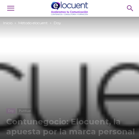
Inicio
Método elocuent
Doy
Doy
Puntual
Contunegocio: Elocuent, la
apuesta por la marca personal