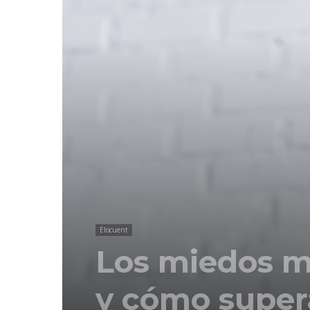
Elocuent
Los miedos m
y cómo super