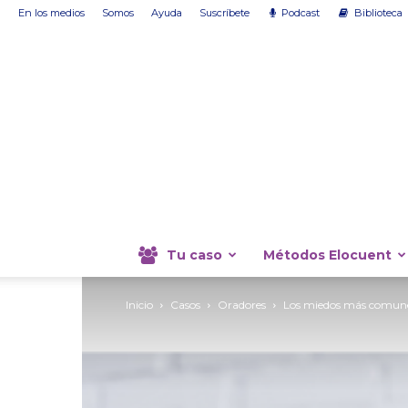
En los medios
Somos
Ayuda
Suscríbete
Podcast
Biblioteca
Tu caso
Métodos Elocuent
Inicio
Casos
Oradores
Los miedos más comunes