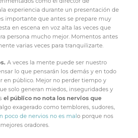
perimentados como el director de
la experiencia durante un presentación de
 es importante que antes se prepare muy
uesta en escena en voz alta las veces que
 otra persona mucho mejor. Momentos antes
ente varias veces para tranquilizarte.
s.
A veces la mente puede ser nuestro
nsar lo que pensarán los demás y en todo
r en público. Mejor no perder tiempo y
ue solo generan miedos, inseguridades y
es
el público no nota los nervios que
 algo exagerado como temblores, sudores,
un poco de nervios no es mal
o porque nos
 mejores oradores.