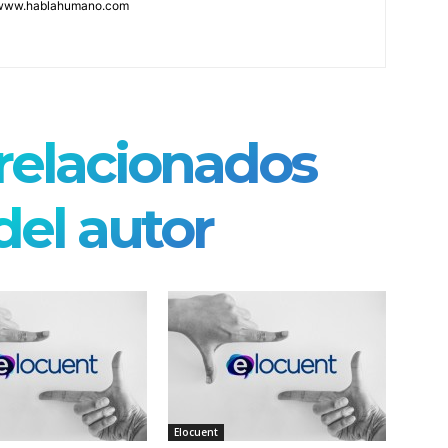
 www.hablahumano.com
 relacionados
el autor
Elocuent