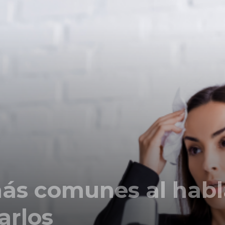
Comunicación
para
los
ás comunes al habl
que
arlos