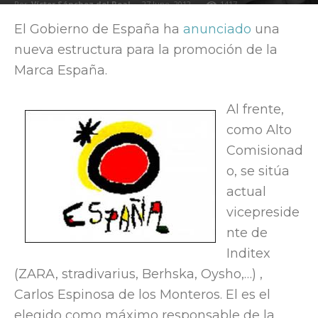
Por
Víctor Sánchez del Real
-
27 June, 2012
1417
El Gobierno de España ha
anunciado
una
nueva estructura para la promoción de la
Marca España.
Al frente,
como Alto
Comisionad
o, se sitúa
actual
vicepreside
nte de
Inditex
(ZARA, stradivarius, Berhska, Oysho,…) ,
Carlos
Espinosa de los Monteros. El es el
elegido como máximo responsable de la