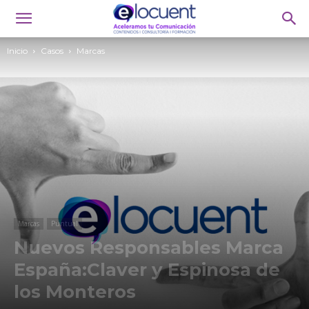
Inicio
Casos
Marcas
Marcas
Puntual
Nuevos Responsables Marca
España:Claver y Espinosa de
los Monteros