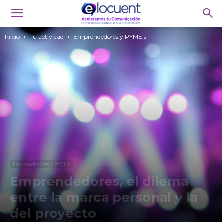
Inicio
Tu actividad
Emprendedores y PYME's
Emprendedores y PYME's
Emprendedores, el dilema
entre la marca personal y la
del proyecto