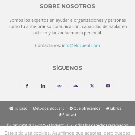
SOBRE NOSOTROS
Somos los expertos en ayudar a organizaciones y personas
como tú a mejorar su comunicación, capacidad de hablar en
público y lanzar su marca personal.
Contáctanos:
info@elocuent.com
SÍGUENOS
Tu caso
Métodos Elocuent
Qué ofrecemos
Libros
Podcast
© Copyright 2012-2025 - Elocuent S.L. - Todos los derechos reservados.
Los métodos y marcas mencionadas en nuestros métodos son
Este sitio usa cookies. Asumimos que aceptas, pero puedes