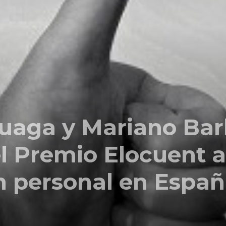
Comunicación
para
suaga y Mariano Bar
los
l Premio Elocuent a
 personal en Españ
que