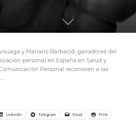
quieren
Arsuaga y Mariano Barbacid, ganadores del
icación personal en España en Salud y
liderar
a Comunicación Personal reconocen a las
n…
LinkedIn
Telegram
Email
Print