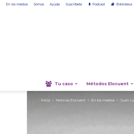
En los medios
Somos
Ayuda
Suscríbete
Podcast
Biblioteca
Tu caso
Métodos Elocuent
Inicio
Noticias Elocuent
En los medios
Juan Lu