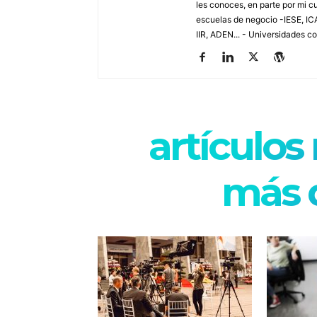
les conoces, en parte por mi c
escuelas de negocio -IESE, I
IIR, ADEN... - Universidades c
artículos
más d