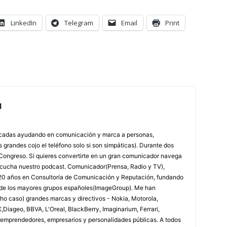
LinkedIn
Telegram
Email
Print
l
écadas ayudando en comunicación y marca a personas,
grandes cojo el teléfono solo si son simpáticas). Durante dos
l Congreso. Si quieres convertirte en un gran comunicador navega
scucha nuestro podcast. Comunicador(Prensa, Radio y TV),
y 20 años en Consultoría de Comunicación y Reputación, fundando
o de los mayores grupos españoles(ImageGroup). Me han
o caso) grandes marcas y directivos - Nokia, Motorola,
X,Diageo, BBVA, L'Oreal, BlackBerry, Imaginarium, Ferrari,
s, emprendedores, empresarios y personalidades públicas. A todos