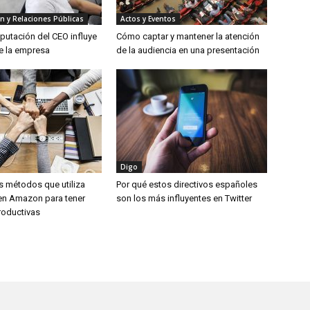
n y Relaciones Públicas
Actos y Eventos
eputación del CEO influye
Cómo captar y mantener la atención
de la empresa
de la audiencia en una presentación
Digo
s métodos que utiliza
Por qué estos directivos españoles
en Amazon para tener
son los más influyentes en Twitter
roductivas