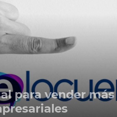
Comunicación
para
los
al para vender más
que
presariales