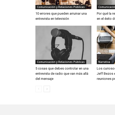
Comunicación y Relaciones Públicas
Comunicació
10 errores que pueden arruinar una
Por qué la r
entrevista en televisión
en el éxito 
Comunicación y Relaciones Públicas
Narrativa
5 cosas que debes controlar en una
Los curioso
entrevista de radio que van más allá
Jeff Bezos 
del mensaje
reuniones p