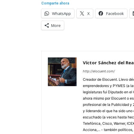
Comparte ahora
WhatsApp
X
Facebook
More
Víctor Sánchez del Rea
http://elocuent.com/
Creador de Elocuent. Llevo d
emprendedores y PYMES (a las 
legislaturas fui Diputado en e
ahora mismo por Elocuent o e
profesional de la Publicidad 
y liderando el que ha sido un
escuchado (a veces hasta hech
Telefónica, Cisco, Warner, ICE
Acciona,... - también político