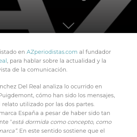
quieren
vistado en
AZperiodistas.com
al fundador
eal
, para hablar sobre la actualidad y la
liderar
ista de la comunicación.
Sánchez Del Real analiza lo ocurrido en
y Puigdemont, cómo han sido los mensajes,
relato utilizado por las dos partes.
 marca España a pesar de haber sido tan
nte “
está dormida como concepto, como
marca”
. En este sentido sostiene que el