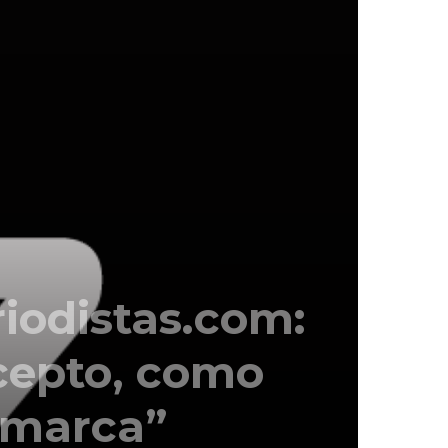
iodistas.com:
cepto, como
 marca”