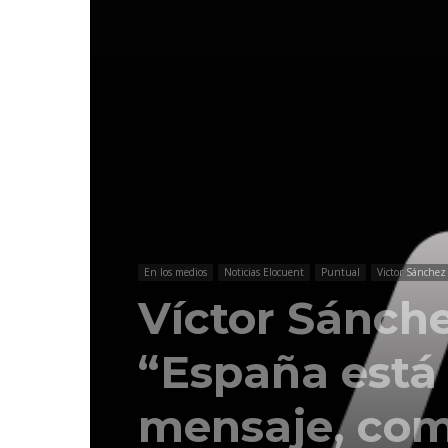
En los medios
Noticias Elocuent
Puntual
Victor Sánchez
Víctor Sánche
“España está
mensaje, com