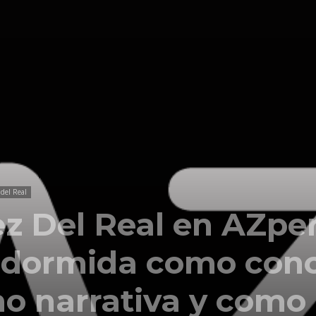
Comunicación
para
los
 del Real
z Del Real en AZper
 dormida como con
que
o narrativa y como