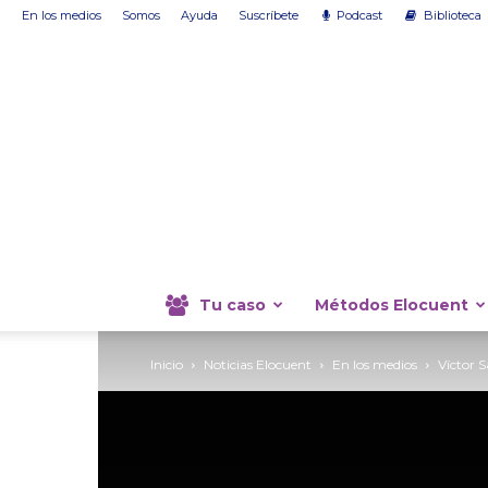
En los medios
Somos
Ayuda
Suscríbete
Podcast
Biblioteca
Tu caso
Métodos Elocuent
Inicio
Noticias Elocuent
En los medios
Víctor 