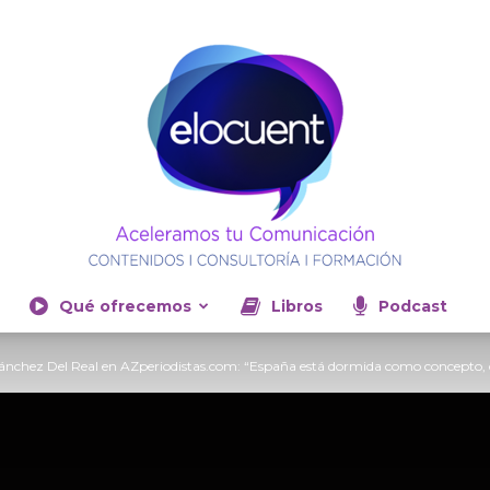
Qué ofrecemos
Libros
Podcast
Elocuent-
Sánchez Del Real en AZperiodistas.com: “España está dormida como concepto, 