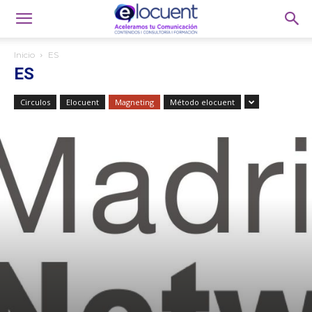
Inicio
ES
ES
Circulos
Elocuent
Magneting
Método elocuent