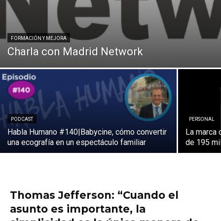
FORMACIÓN Y MEJORA
Charla con Madrid Network
PODCAST
PERSONAL
Habla Humano #140|Babycine, cómo convertir
La marca d
una ecografía en un espectáculo familiar
de 195 mi
Thomas Jefferson: “Cuando el
asunto es importante, la