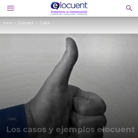
Inicio
Elocuent
Casos
Casos
Los casos y ejemplos elocuent