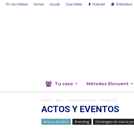
En los medios
Somos
Ayuda
Suscríbete
Podcast
Biblioteca
Tu caso
Métodos Elocuent
Inicio
Doy
Actos y Eventos
Página 3
ACTOS Y EVENTOS
Actos y Eventos
Branding
Estrategias de marca pe