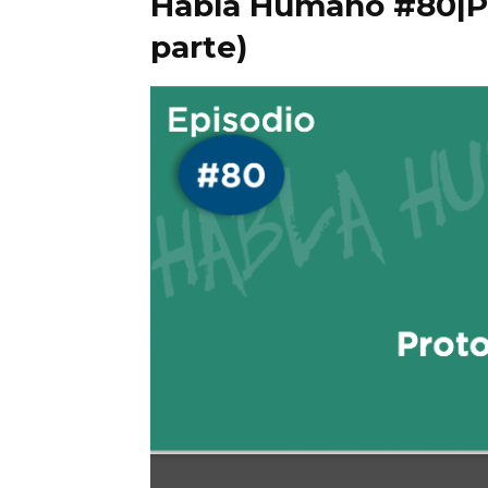
Habla Humano #80|Pr
parte)