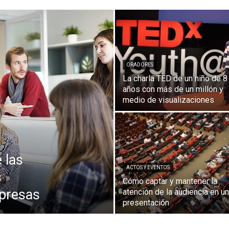
Comunicación
ORADORES
para
La charla TED de un niño de 8
años con más de un millón y
medio de visualizaciones
los
 las
ACTOS Y EVENTOS
s
Cómo captar y mantener la
presas
atención de la audiencia en u
que
presentación